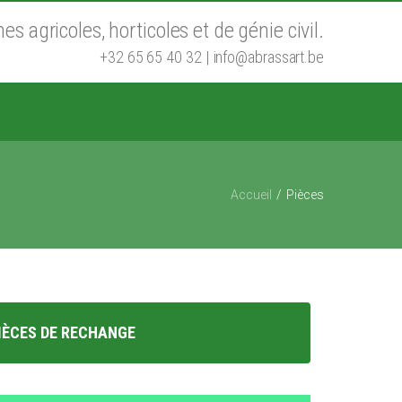
s agricoles, horticoles et de génie civil.
+32 65 65 40 32
|
info@abrassart.be
Accueil
Pièces
IÈCES DE RECHANGE