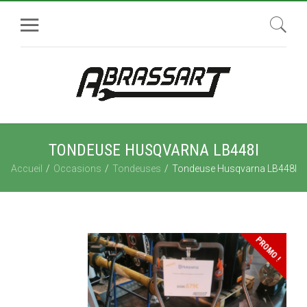
TONDEUSE HUSQVARNA LB448I
Accueil
Occasions
Tondeuses
Tondeuse Husqvarna LB448I
PROMO !