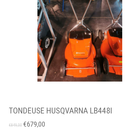
TONDEUSE HUSQVARNA LB448I
€
679,00
€
849,00