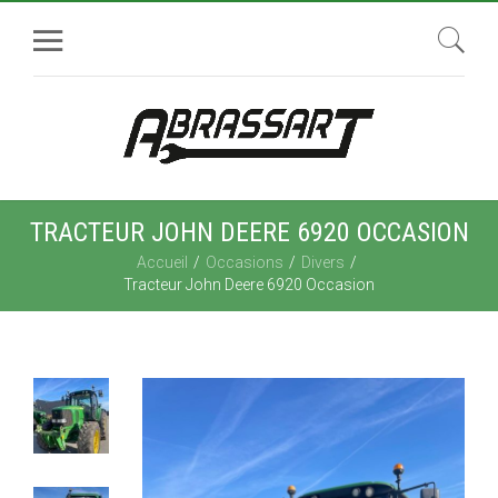
TRACTEUR JOHN DEERE 6920 OCCASION
Accueil
Occasions
Divers
Tracteur John Deere 6920 Occasion